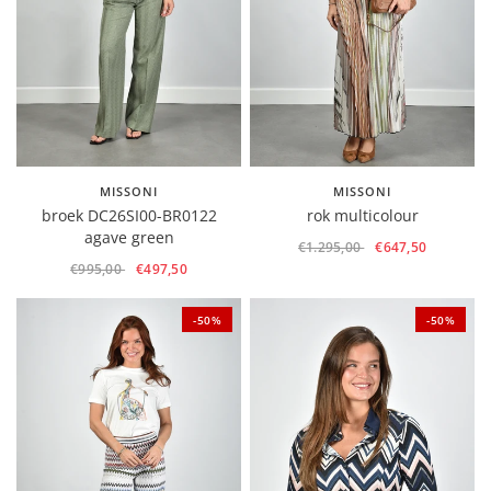
MISSONI
MISSONI
broek DC26SI00-BR0122
rok multicolour
agave green
€1.295,00
€647,50
€995,00
€497,50
-50%
-50%