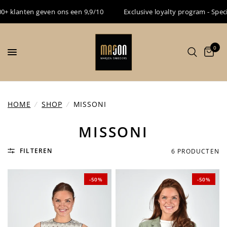
 klanten geven ons een 9,9/10
Exclusive loyalty program - Speciaa
0
HOME
/
SHOP
/
MISSONI
MISSONI
FILTEREN
6 PRODUCTEN
-50%
-50%