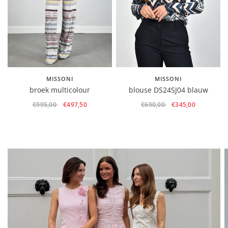
MISSONI
MISSONI
broek multicolour
blouse DS24SJ04 blauw
€995,00
€497,50
€690,00
€345,00