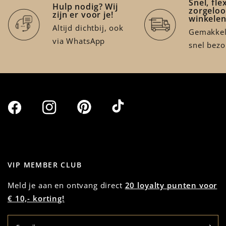
Snel, fle
Hulp nodig? Wij
zorgeloo
zijn er voor je!
winkele
Altijd dichtbij, ook
Gemakkeli
via WhatsApp
snel bez
VIP MEMBER CLUB
Meld je aan en ontvang direct
20 loyalty punten voor
€ 10,- korting!