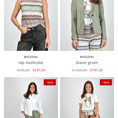
MISSONI
MISSONI
top multicolor
blazer groen
€595,00
€297,50
€1.595,00
€797,50
-50%
-50%