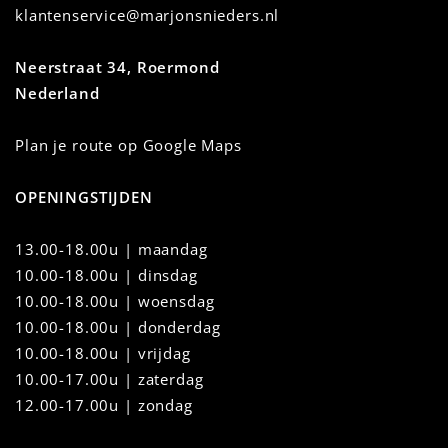
klantenservice@marjonsnieders.nl
Neerstraat 34, Roermond
Nederland
Plan je route op Google Maps
OPENINGSTIJDEN
13.00-18.00u | maandag
10.00-18.00u
|
dinsdag
10.00-18.00u | woensdag
10.00-18.00u | donderdag
10.00-18.00u | vrijdag
10.00-17.00u | zaterdag
12.00-17.00u | zondag