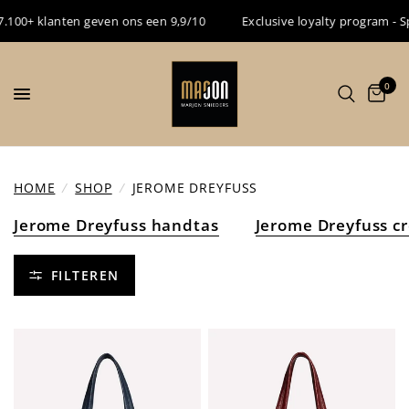
+ klanten geven ons een 9,9/10
Exclusive loyalty program - Specia
0
HOME
/
SHOP
/
JEROME DREYFUSS
Jerome Dreyfuss handtas
Jerome Dreyfuss c
FILTEREN