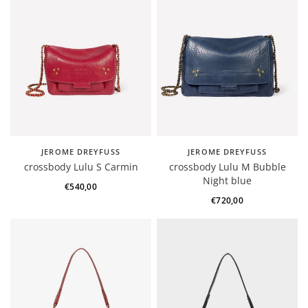
JEROME DREYFUSS
JEROME DREYFUSS
crossbody Lulu S Carmin
crossbody Lulu M Bubble
Night blue
€540,00
€720,00