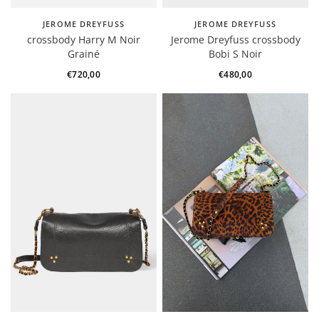
JEROME DREYFUSS
JEROME DREYFUSS
crossbody Harry M Noir
Jerome Dreyfuss crossbody
Grainé
Bobi S Noir
€720,00
€480,00