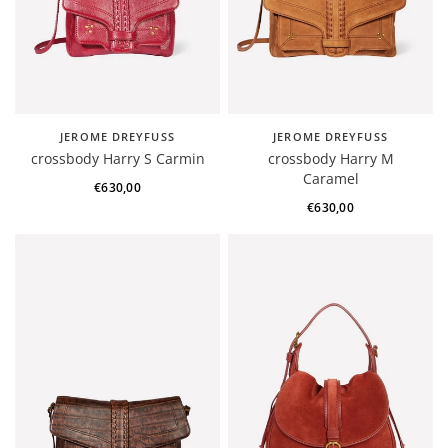
JEROME DREYFUSS
JEROME DREYFUSS
crossbody Harry S Carmin
crossbody Harry M
Caramel
€630,00
€630,00