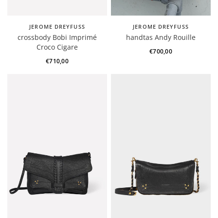
JEROME DREYFUSS
JEROME DREYFUSS
crossbody Bobi Imprimé
handtas Andy Rouille
Croco Cigare
€700,00
€710,00