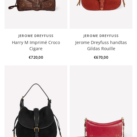
JEROME DREYFUSS
JEROME DREYFUSS
Harry M Imprimé Croco
Jerome Dreyfuss handtas
Cigare
Gildas Rouille
€720,00
€670,00