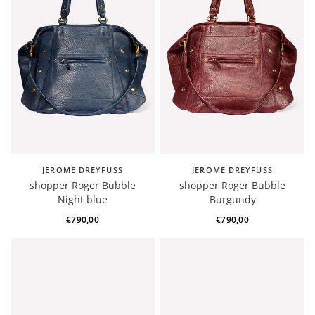
JEROME DREYFUSS
JEROME DREYFUSS
shopper Roger Bubble
shopper Roger Bubble
Night blue
Burgundy
€790,00
€790,00