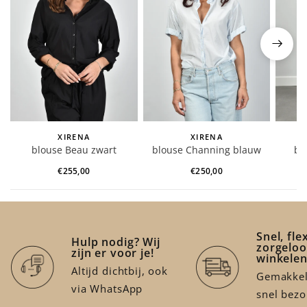
XIRENA
XIRENA
blouse Beau zwart
blouse Channing blauw
br
€255,00
€250,00
Snel, fle
Hulp nodig? Wij
zorgeloo
zijn er voor je!
winkele
Altijd dichtbij, ook
Gemakkeli
via WhatsApp
snel bez