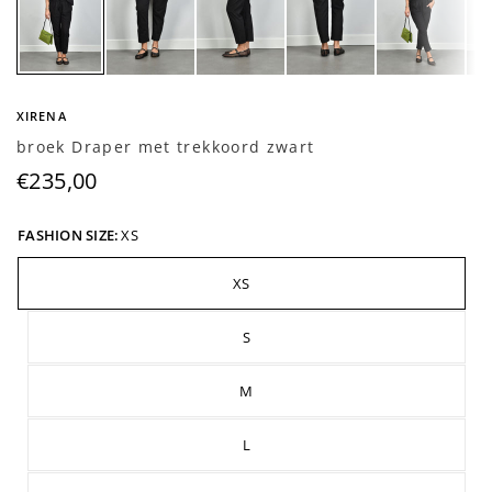
XIRENA
broek Draper met trekkoord zwart
€235,00
FASHION SIZE:
XS
XS
S
M
L