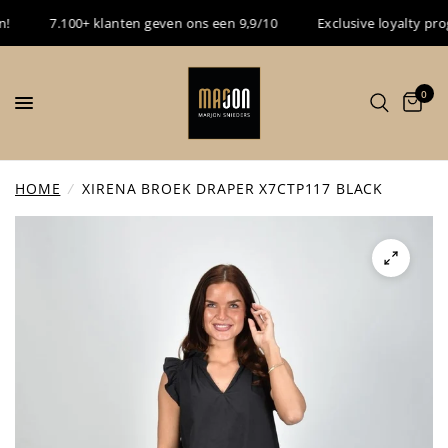
7.100+ klanten geven ons een 9,9/10
Exclusive loyalty progr
0
HOME
/
XIRENA BROEK DRAPER X7CTP117 BLACK