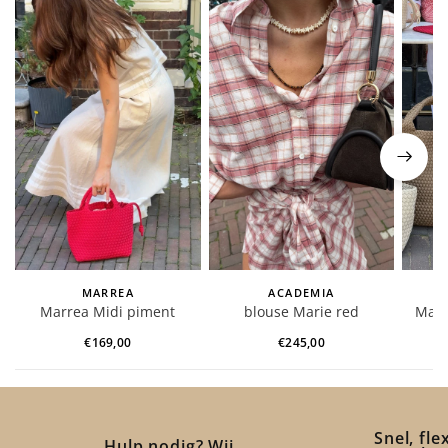
MARREA
ACADEMIA
Marrea Midi piment
blouse Marie red
Marr
affair
checked
€169,00
€245,00
Snel, fle
Hulp nodig? Wij