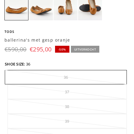
TODS
ballerina's met gesp oranje
€590,00
€295,00
-50%
UITVERKOCHT
SHOE SIZE:
36
36
37
38
39