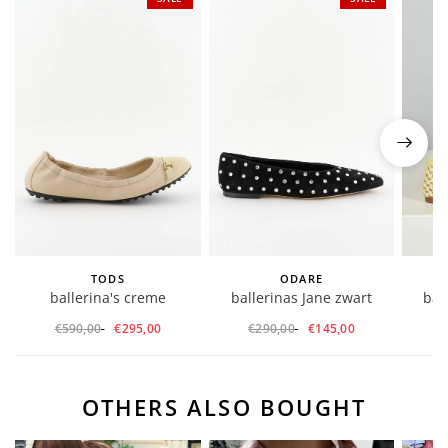
TODS
ODARE
ballerina's creme
ballerinas Jane zwart
ball
€590,00
€295,00
€290,00
€145,00
OTHERS ALSO BOUGHT