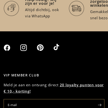
zorgeloo
zijn er voor je!
winkele
Altijd dichtbij, ook
Gemakkeli
via WhatsApp
snel bez
VIP MEMBER CLUB
Meld je aan en ontvang direct
20 loyalty punten voor
€ 10,- korting!
E‑mail