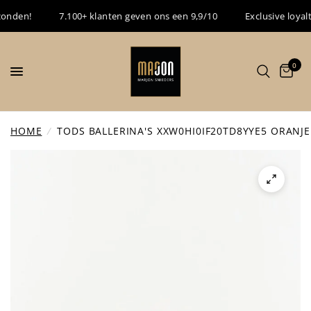
nden!
7.100+ klanten geven ons een 9,9/10
Exclusive loyalty 
0
HOME
/
TODS BALLERINA'S XXW0HI0IF20TD8YYE5 ORANJE