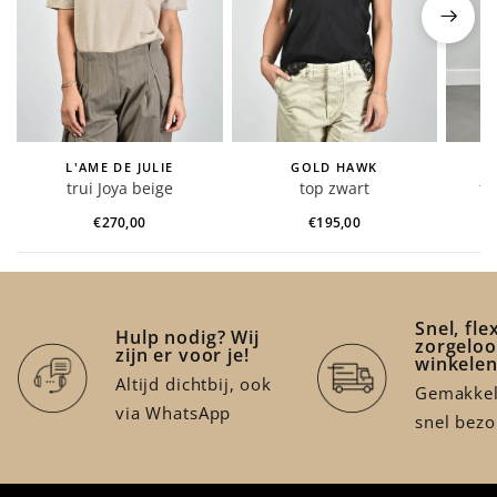
L'AME DE JULIE
GOLD HAWK
trui Joya beige
top zwart
t-
€270,00
€195,00
Snel, fle
Hulp nodig? Wij
zorgeloo
zijn er voor je!
winkele
Altijd dichtbij, ook
Gemakkeli
via WhatsApp
snel bez