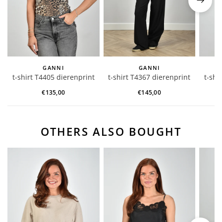
GANNI
GANNI
t-shirt T4405 dierenprint
t-shirt T4367 dierenprint
t-shi
€135,00
€145,00
OTHERS ALSO BOUGHT