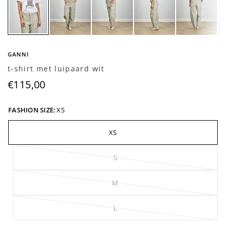
GANNI
t-shirt met luipaard wit
€115,00
FASHION SIZE:
XS
XS
S
M
L