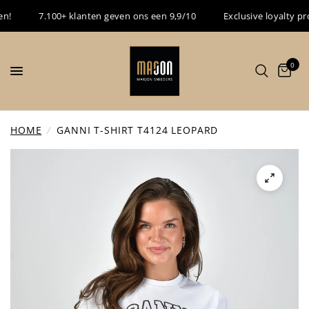
7.100+ klanten geven ons een 9,9/10
Exclusive loyalty progr
0
HOME
/
GANNI T-SHIRT T4124 LEOPARD