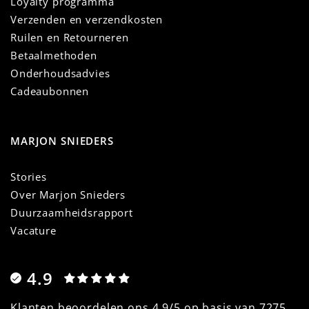
Loyalty programma
Verzenden en verzendkosten
Ruilen en Retourneren
Betaalmethoden
Onderhoudsadvies
Cadeaubonnen
MARJON SNIEDERS
Stories
Over Marjon Snieders
Duurzaamheidsrapport
Vacature
4.9
Klanten beoordelen ons 4.9/5 op basis van 7275