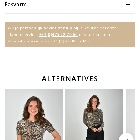
Pasvorm
Wil je persoonlijk advies of hulp bij je keuze?
Bel onze
klantenservice:
+31(0)475 22 70 60
of stuur ons een
WhatsApp-bericht op
+31 (0)6 8397 7045
.
ALTERNATIVES