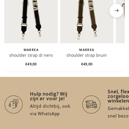
MARREA
MARREA
shoulder strap di nero
shoulder strap bruin
s
oys
€49,00
€49,00
Snel, fle
Hulp nodig? Wij
zorgeloo
zijn er voor je!
winkele
Altijd dichtbij, ook
Gemakkeli
via WhatsApp
snel bez