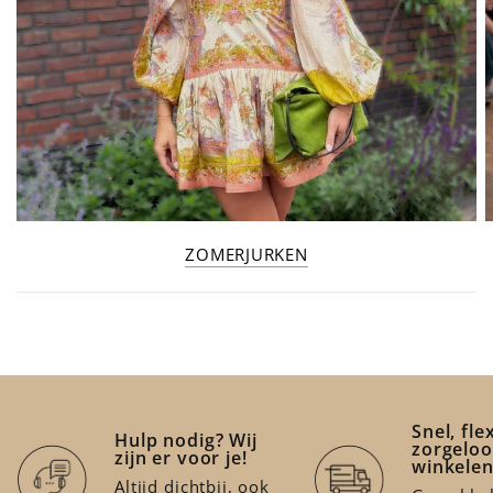
ZOMERJURKEN
Snel, fle
Hulp nodig? Wij
zorgeloo
zijn er voor je!
winkele
Altijd dichtbij, ook