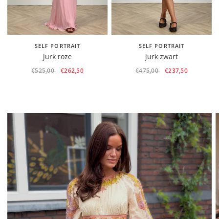
SELF PORTRAIT
SELF PORTRAIT
jurk roze
jurk zwart
€525,00
€262,50
€475,00
€237,50