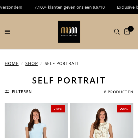
rzonden!
7.100+ klanten geven ons een 9,9/10
Exclusive loya
0
HOME
/
SHOP
/
SELF PORTRAIT
SELF PORTRAIT
FILTEREN
8 PRODUCTEN
-50%
-50%