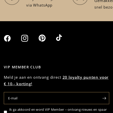
Gemakkeli
via WhatsApp
snel bez
VIP MEMBER CLUB
Meld je aan en ontvang direct
20 loyalty punten voor
€ 10,- korting!
E‑mail
Ik ga akkoord en word VIP Member – ontvang nieuws en spaar