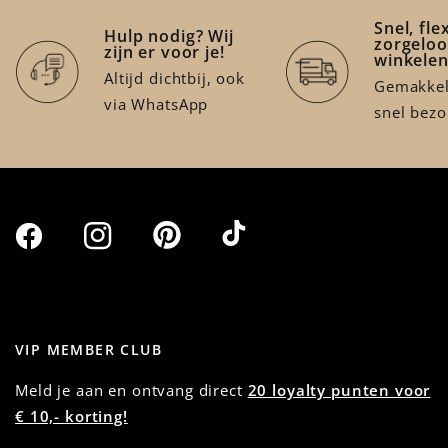
Snel, fle
Hulp nodig? Wij
zorgeloo
zijn er voor je!
winkele
Altijd dichtbij, ook
Gemakkeli
via WhatsApp
snel bez
VIP MEMBER CLUB
Meld je aan en ontvang direct
20 loyalty punten voor
€ 10,- korting!