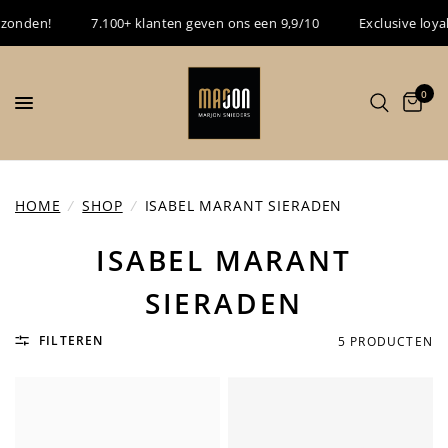
onden!
7.100+ klanten geven ons een 9,9/10
Exclusive loyalt
0
HOME
/
SHOP
/
ISABEL MARANT SIERADEN
ISABEL MARANT
SIERADEN
FILTEREN
5 PRODUCTEN